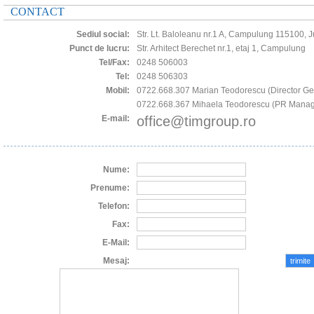
CONTACT
Sediul social:
Str. Lt. Baloleanu nr.1 A, Campulung 115100, J
Punct de lucru:
Str. Arhitect Berechet nr.1, etaj 1, Campulung
Tel/Fax:
0248 506003
Tel:
0248 506303
Mobil:
0722.668.307 Marian Teodorescu (Director Ge
0722.668.367 Mihaela Teodorescu (PR Manag
E-mail:
office@timgroup.ro
Nume:
Prenume:
Telefon:
Fax:
E-Mail:
Mesaj: