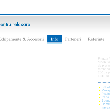
Echipamente & Accesorii
Info
Parteneri
Referinte
Tim P
Firma a f
sustinut
de
pisci
romaneasc
250 de pi
teritoriu
Bai C
Masaj
Piscin
Cada 
Saun
Hamm
turce