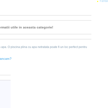
Fanta
rmatii utile in aceasta categorie!
in apa. O
piscina
plina cu apa netratata poate fi un loc perfect pentru
 mancam?