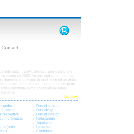
Contact
ool
ost infiintata in 1994, desfasurand o activitate
a incepand cu 2000. Am inceput cu constructia
ne
, domeniu relativ nou in acel moment pe piata
a, la care firma si-a adus aportul cu cel putin
scine construite in toti acesti ani pe intreg
l Romaniei.
[detalii+]
leopatra
Dusuri senzatii
 cu sapun
Dus Vichy
e recreative
Dusuri Kneipp
cu hidromasaj
Relaxarium
a
Tepidarium
am (baie
Laconium
asca)
Caldarium