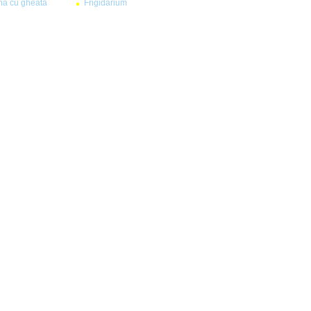
na cu gheata
Frigidarium