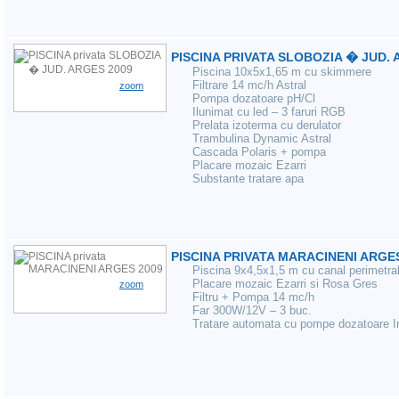
PISCINA PRIVATA SLOBOZIA � JUD. 
Piscina 10x5x1,65 m cu skimmere
Filtrare 14 mc/h Astral
zoom
Pompa dozatoare pH/Cl
Ilunimat cu led – 3 faruri RGB
Prelata izoterma cu derulator
Trambulina Dynamic Astral
Cascada Polaris + pompa
Placare mozaic Ezarri
Substante tratare apa
PISCINA PRIVATA MARACINENI ARGE
Piscina 9x4,5x1,5 m cu canal perimetra
Placare mozaic Ezarri si Rosa Gres
zoom
Filtru + Pompa 14 mc/h
Far 300W/12V – 3 buc.
Tratare automata cu pompe dozatoare
I