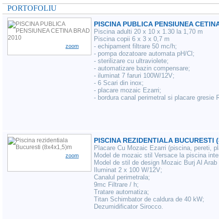
PORTOFOLIU
PISCINA PUBLICA PENSIUNEA CETIN
Piscina adulti 20 x 10 x 1.30 la 1,70 m
Piscina copii 6 x 3 x 0,7 m
- echipament filtrare 50 mc/h;
zoom
- pompa dozatoare automata pH/Cl;
- sterilizare cu ultraviolete;
- automatizare bazin compensare;
- i
luminat 7 faruri 100W/12V;
- 6 Scari din inox;
- placare mozaic Ezarri;
- bordura canal perimetral si placare gresie
PISCINA REZIDENTIALA BUCURESTI (
Placare Cu Mozaic Ezarri (piscina, pereti, pl
Model de mozaic stil Versace la piscina inter
zoom
Model de stil de design Mozaic Burj Al Arab 
Iluminat 2 x 100 W/12V;
Canalul perimetrala;
9mc Filtrare / h;
Tratare automatiza;
Titan Schimbator de caldura de 40 kW;
Dezumidificator Sirocco.